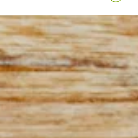
lsdruff
Waldenburg
2 04. 270 691
03 76 08. 288 180
Tel:
inböhla
Radeburg
 43. 475 000
03 52 08. 396 888
Tel:
rtrand
Glauchau
7 55. 550 440
03 76 3. 23 34
Tel: