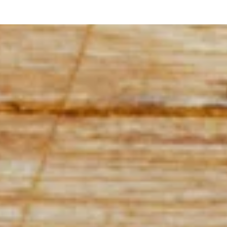
Wilsdruff
Waldenburg
Wi
03 5
Weinböhla
Tel:
Radeburg
Glauchau
We
03 52
Ortrand
Tel:
O
03 5
Tel: