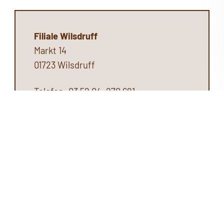
Filiale Wilsdruff
Markt 14
01723 Wilsdruff
Telefon: 03 52 04. 270 691
Telefax: 03 52 04. 793 719
info@hoerakustik-landgraf.de
Öffnungszeiten:
Montag:
9 - 12 Uhr & 13 - 18 Uhr
Dienstag:
9 - 12 Uhr & 13 - 18 Uhr