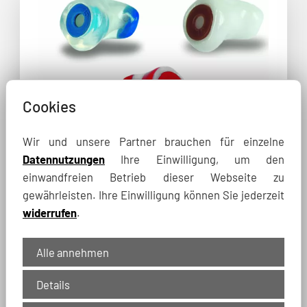
Cookies
ELACIN®
Wir und unsere Partner brauchen für einzelne
Datennutzungen
Ihre Einwilligung, um den
Monitoring & Musik
einwandfreien Betrieb dieser Webseite zu
gewährleisten. Ihre Einwilligung können Sie jederzeit
Der High-End Gehörschutz für
widerrufen
.
Musikerprofis besteht aus weichem Silikon
für angenehmen Tragekomfort. Durch drei
Alle annehmen
lineare Filter wird eine optimale Dämmung
und ein natürliches, unverzerrtes Klangbild
Details
erlangt. Filter mit Dämmwerten: ER 9 SNR 8