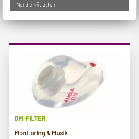
dB, ER 15 SNR 16 dB*, ER 25 SNR 23 dB*
Nur die Nötigsten
DM-FILTER
Monitoring & Musik