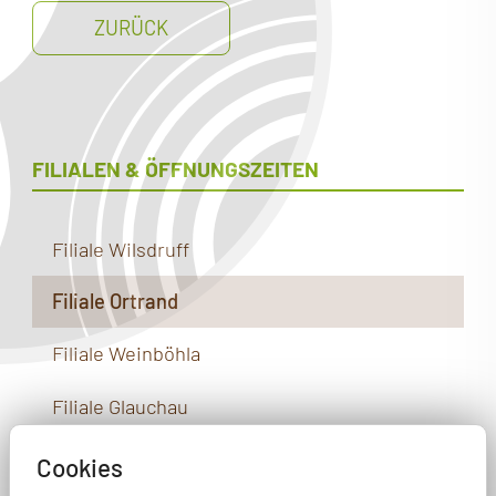
ZURÜCK
Radeburg
03 52 08. 39
Tel:
FILIALEN & ÖFFNUNGSZEITEN
Ortrand
03 57 55. 55
Tel:
Filiale Wilsdruff
Filiale Ortrand
Glauchau
03 76 3. 2
Filiale Weinböhla
Tel:
Filiale Glauchau
Filiale Radeburg
Cookies