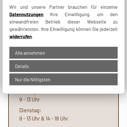
Filiale Waldenburg
Wir und unsere Partner brauchen für einzelne
Datennutzungen
Ihre Einwilligung, um den
einwandfreien Betrieb dieser Webseite zu
Filiale Ortrand
gewährleisten. Ihre Einwilligung können Sie jederzeit
Altmarkt 4
widerrufen
.
01990 Ortrand
Alle annehmen
Telefon: 03 57 55. 550 440
Details
ortrand@hoerakustik-landgraf.de
Nur die Nötigsten
Öffnungszeiten:
Montag:
9 - 13 Uhr
Dienstag:
9 - 13 Uhr & 14 - 18 Uhr