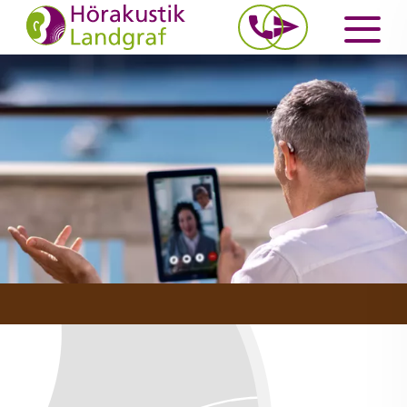
Wilsdruff
03 52 04. 27
Tel:
Waldenburg
03 76 08. 28
Tel:
Weinböhla
03 52 43. 47
Tel: